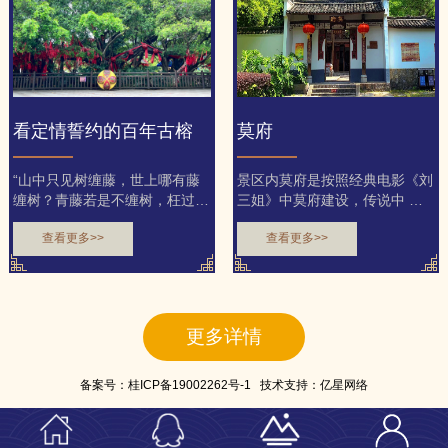
看定情誓约的百年古榕
莫府
“山中只见树缠藤，世上哪有藤
景区内莫府是按照经典电影《刘
缠树？青藤若是不缠树，枉过一
三姐》中莫府建设，传说中 真
春又一春！”歌中以藤和...
实场景再现。
查看更多>>
查看更多>>
更多详情
备案号：
桂ICP备19002262号-1
技术支持：
亿星网络