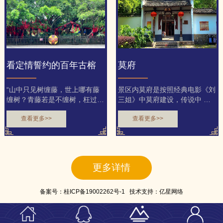
看定情誓约的百年古榕
莫府
“山中只见树缠藤，世上哪有藤
景区内莫府是按照经典电影《刘
缠树？青藤若是不缠树，枉过一
三姐》中莫府建设，传说中 真
春又一春！”歌中以藤和...
实场景再现。
查看更多>>
查看更多>>
更多详情
备案号：
桂ICP备19002262号-1
技术支持：
亿星网络